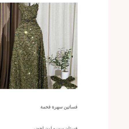
فساتين سهرة فخمة
فستان سهره لون اخضر