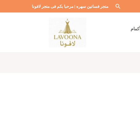
البحث
متجر فساتين سهره | مرحبا بكم فى متجر لافونا
كمام