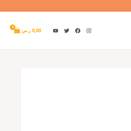
0,00
ر.س