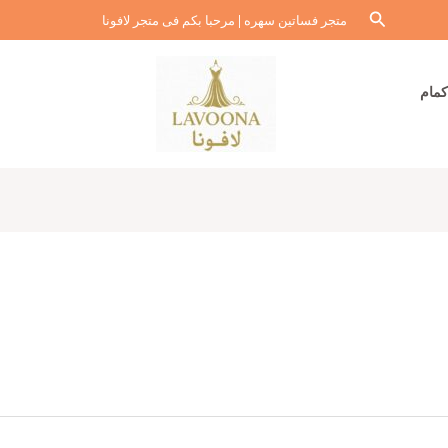
البحث
متجر فساتين سهره | مرحبا بكم فى متجر لافونا
كمام