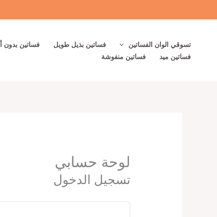
خطي
لى
لمحتوى
تسوقي الوان الفساتين
فساتين بذيل طويل
فساتين بدون أ
فساتين ميد
فساتين منفوشة
لوحة حسابي
تسجيل الدخول