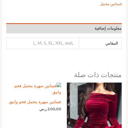
فساتين مخمل
معلومات إضافية
المقاس
L, M, S, XL, XXL, xxxL
منتجات ذات صلة
فساتين سهرة مخمل فخم وانيق
200,00
ر.س