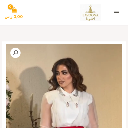
خطي
لى
لمحتوى
0,00
ر.س