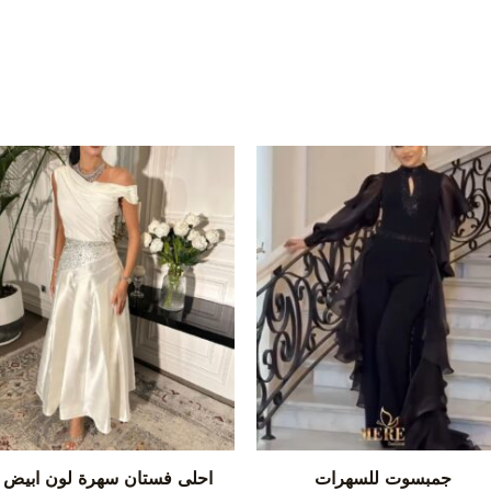
جمبسوت للسهرات
احلى فستان سهرة لون ابيض