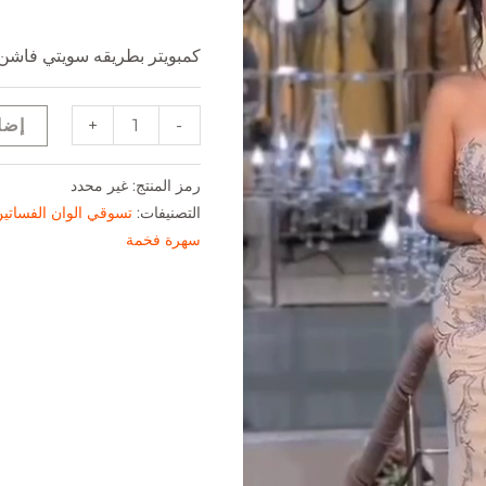
كمبويتر بطريقه سويتي فاشن
+
-
إضا
رمز المنتج:
غير محدد
التصنيفات:
تسوقي الوان الفساتي
سهرة فخمة