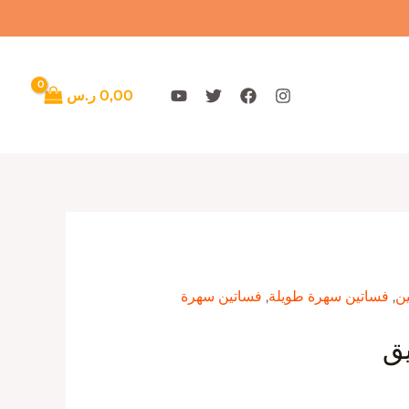
0,00
ر.س
ن
,
فساتين سهرة طويلة
,
فساتين سهرة
يق