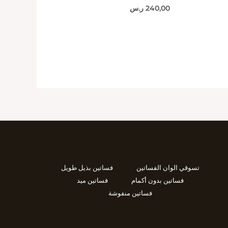
240,00
ر.س
تسوقي الوان الفساتين
فساتين بذيل طويل
فساتين بدون أكمام
فساتين ميد
فساتين منفوشة