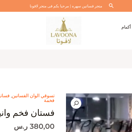
البحث
متجر فساتين سهره | مرحبا بكم فى متجر لافونا
أكمام
تسوقي الوان الفساتين
,
فساتي
فخمة
فستان فخم وان
380,00
ر.س