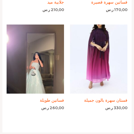
فساتين سهرة قصيرة
جلابية ميد
170,00
ر.س
210,00
ر.س
فستان سهرة بالون جميلة
فساتين طويلة
330,00
ر.س
260,00
ر.س