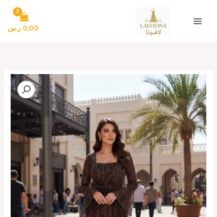
خطي
لى
لمحتوى
0,00
ر.س
كمية
فستان
سهره
لون
بني