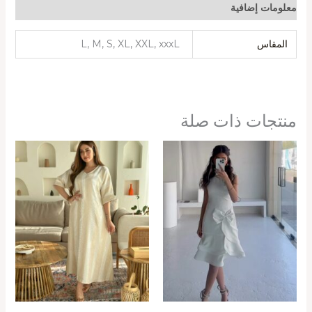
معلومات إضافية
المقاس
L, M, S, XL, XXL, xxxL
منتجات ذات صلة