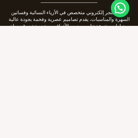
_______________________
لافونا متجر إلكتروني متخصص في الأزياء النسائية وفساتين
السهرة والمناسبات، يقدم تصاميم عصرية وفخمة بجودة عالية
وخيارات متنوعة تناسب جميع الأذواق، مع تجربة تسوق سهلة
وشحن سريع داخل السعودية.
__________________________
سجل تجاري 4030182213
صفحات تهمك
سيايسة الاستبدال والاسترجاع
رسوم الشحن والتوصيل
الأسئلة الشائعة