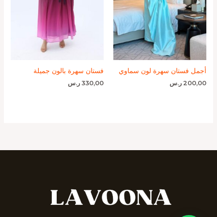
أجمل فستان سهرة لون سماوي
فستان سهرة بالون جميلة
200,00
ر.س
330,00
ر.س