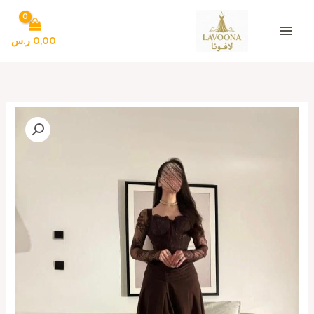
خطي
لى
لمحتوى
0,00
ر.س
كمية
فستان
سهره
لون
بني