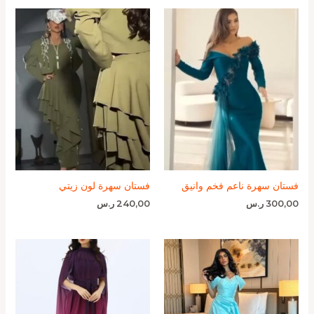
فستان سهرة ناعم فخم وانيق
فستان سهرة لون زيتي
300,00
ر.س
240,00
ر.س