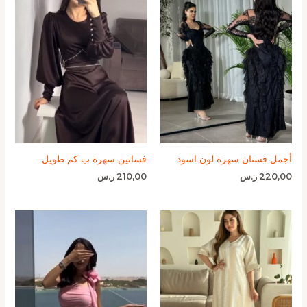
أجمل فستان سهرة لون اسود
فساتين سهرة ب كم طويل
220,00
ر.س
210,00
ر.س