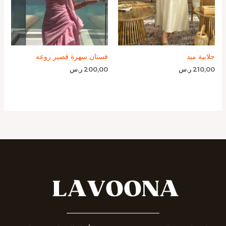
جلابية ميد
فستان سهرة قصير روعه
210,00
ر.س
200,00
ر.س
_______________________