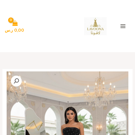
خطي
لى
لمحتوى
0,00
ر.س
كمية
فستان
سهره
لون
اسود