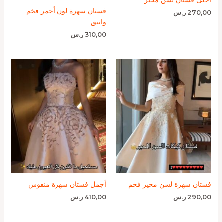
فستان سهرة لون أحمر فخم
270,00
ر.س
وانيق
310,00
ر.س
فستان سهرة لسن محير فخم
أجمل فستان سهرة منفوس
290,00
ر.س
410,00
ر.س