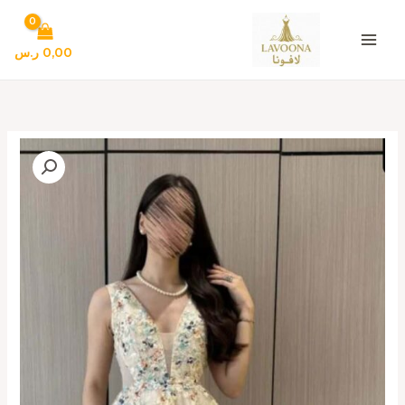
خطي
لى
لمحتوى
0,00
ر.س
كمية
فستان
سهره
قصير