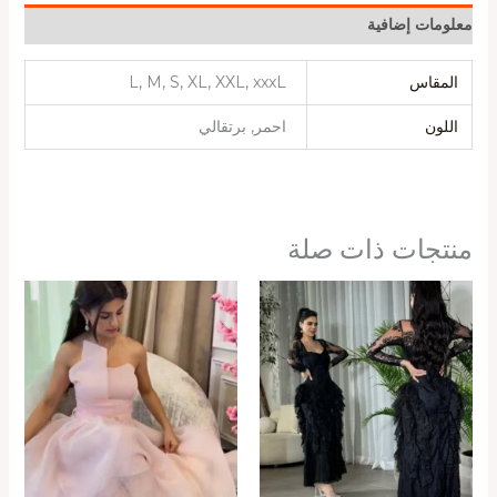
معلومات إضافية
المقاس
L, M, S, XL, XXL, xxxL
اللون
احمر, برتقالي
منتجات ذات صلة