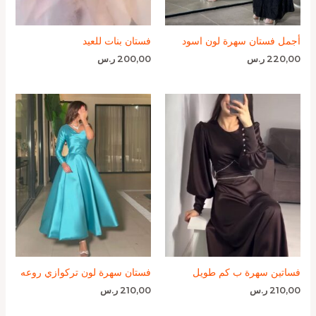
أجمل فستان سهرة لون اسود
فستان بنات للعيد
220,00
ر.س
200,00
ر.س
فساتين سهرة ب كم طويل
فستان سهرة لون تركوازي روعه
210,00
ر.س
210,00
ر.س