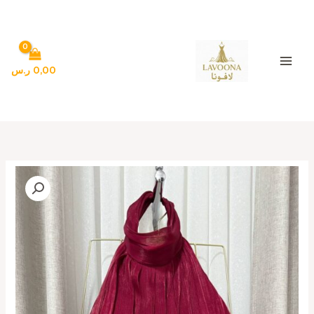
خطي
لى
لمحتوى
0,00
ر.س
كمية
فستان
سهره
بالوان
جميله