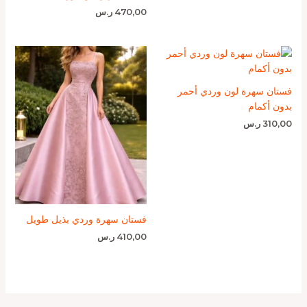
470,00
ر.س
فستان سهرة لون وردي أحمر
بدون أكمام
310,00
ر.س
فستان سهرة وردي بذيل طويل
410,00
ر.س