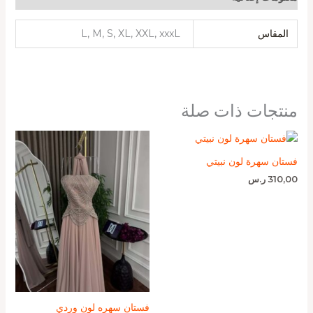
المقاس
L, M, S, XL, XXL, xxxL
منتجات ذات صلة
فستان سهرة لون نبيتي
310,00
ر.س
فستان سهره لون وردي