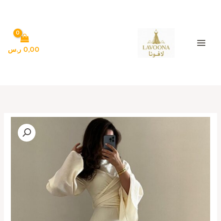
خطي
لى
لمحتوى
0,00
ر.س