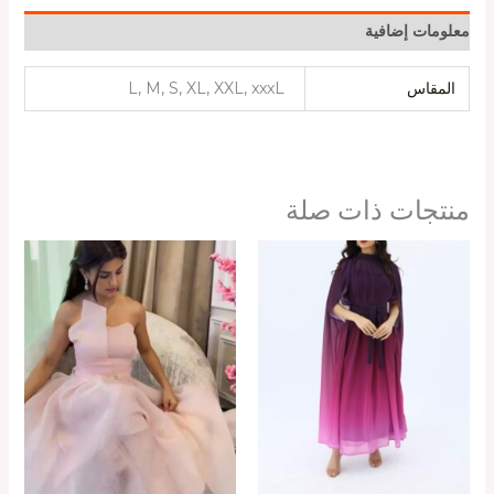
معلومات إضافية
المقاس
L, M, S, XL, XXL, xxxL
منتجات ذات صلة