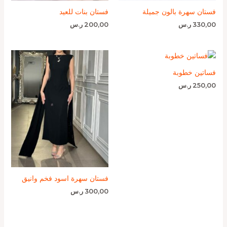
فستان سهرة بالون جميلة
فستان بنات للعيد
330,00
ر.س
200,00
ر.س
فساتين خطوبة
250,00
ر.س
فستان سهرة اسود فخم وانيق
300,00
ر.س