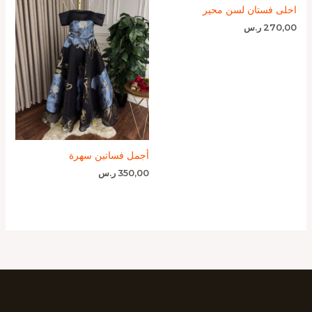
احلى فستان لسن محير
270,00
ر.س
أجمل فساتين سهرة
350,00
ر.س