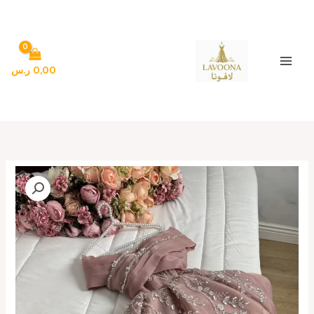
خطي
لى
لمحتوى
0,00
ر.س