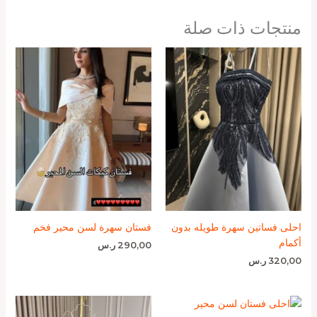
منتجات ذات صلة
احلى فساتين سهرة طويله بدون
فستان سهرة لسن محير فخم
أكمام
290,00
ر.س
320,00
ر.س