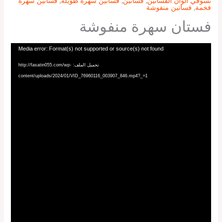
تسوقي الوان الفساتين
,
فساتين
,
فساتين سهرة طويلة
,
فساتين سهرة
فخمة
,
فساتين منفوشة
فستان سهرة منفوشة
مشغل
Media error: Format(s) not supported or source(s) not found
الفيديو
تحميل الملف: http://fasatin055.com/wp-
content/uploads/2024/01/VID_76960116_003907_846.mp4?_=1