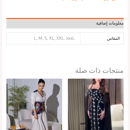
معلومات إضافية
المقاس
L, M, S, XL, XXL, xxxL
منتجات ذات صلة