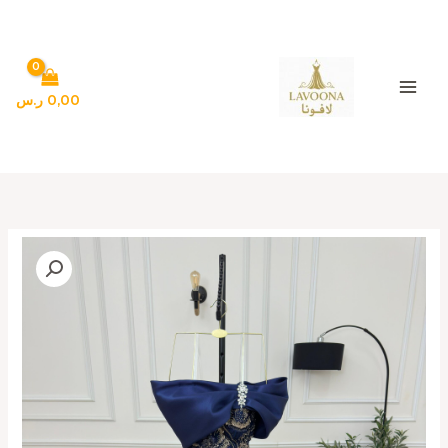
خطي
لى
لمحتوى
0,00
ر.س
كمية
أجمل
فستان
سهرة
لون
كحلي