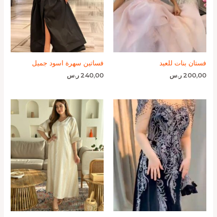
فستان بنات للعيد
فساتين سهرة اسود جميل
200,00
ر.س
240,00
ر.س