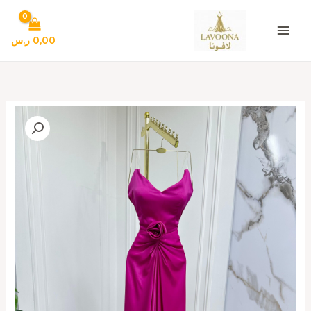
خطي
لى
لمحتوى
0,00
ر.س
كمية
فستان
سهرة
لون
فوشيا
تحفه