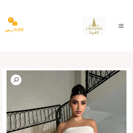
خطي
لى
لمحتوى
0,00
ر.س
كمية
فستان
سهرة
لون
اوفوايت