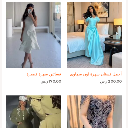
أجمل فستان سهرة لون سماوي
فساتين سهرة قصيرة
200,00
ر.س
170,00
ر.س