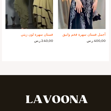
أجمل فستان سهرة فخم وانيق
فستان سهرة لون زيتي
400,00
ر.س
240,00
ر.س
_______________________