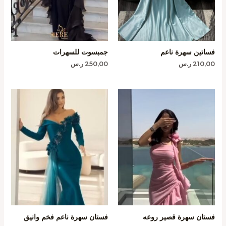
فساتين سهرة ناعم
جمبسوت للسهرات
210,00
ر.س
250,00
ر.س
فستان سهرة قصير روعه
فستان سهرة ناعم فخم وانيق