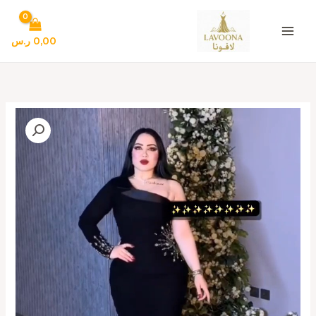
خطي
لى
لمحتوى
0,00
ر.س
كمية
فستان
سهرة
لون
اسود