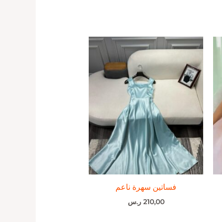
فساتين سهرة ناعم
210,00
ر.س