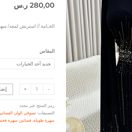
280,00
ر.س
الخـامة // استرتش لمعه/ س
المقاس
+
-
إضا
رمز المنتج:
غير محدد
التصنيفات:
تسوقي الوان الفساتي
سهرة طويلة
,
فساتين سهرة فخم