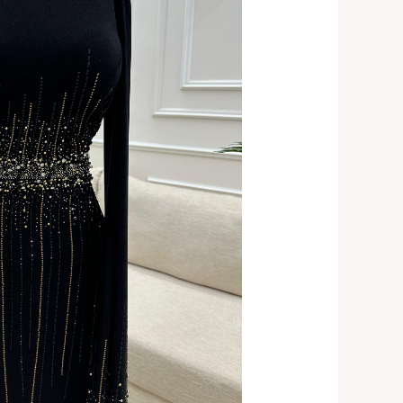
اسود
استرتش