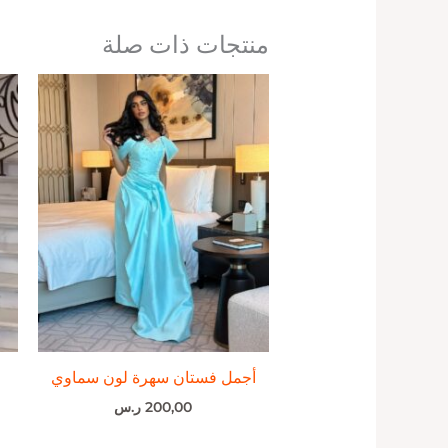
منتجات ذات صلة
أجمل فستان سهرة لون سماوي
200,00
ر.س