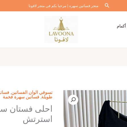
البحث
متجر فساتين سهره | مرحبا بكم فى متجر لافونا
أكمام
تسوقي الوان الفساتين
,
فساتي
طويلة
,
فساتين سهرة فخمة
احلى فستان سه
استرتش