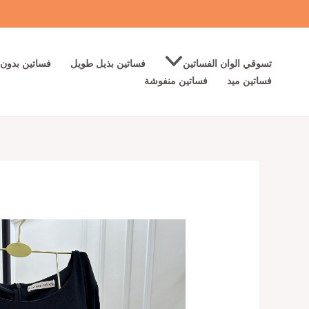
خطي
لى
لمحتوى
تسوقي الوان الفساتين
فساتين بذيل طويل
فساتين بدون 
فساتين ميد
فساتين منفوشة
كمية
احلى
فستان
سهرة
لون