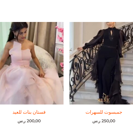
جمبسوت للسهرات
فستان بنات للعيد
250,00
ر.س
200,00
ر.س