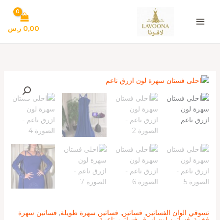
خطي
لى
لمحتوى
0,00
ر.س
كمية
احلى
فستان
سهرة
لون
ازرق
ناعم
تسوقي الوان الفساتين
,
فساتين
,
فساتين سهرة طويلة
,
فساتين سهرة
فخمة
,
فساتين لون ازرق
,
فساتين ناعمة