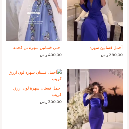
أجمل فساتين سهرة
احلى فساتين سهرة تل فخمة
280,00
ر.س
400,00
ر.س
أجمل فستان سهرة لون ازرق
كريب
300,00
ر.س