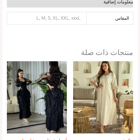
معلومات إضافية
المقاس
L, M, S, XL, XXL, xxxL
منتجات ذات صلة