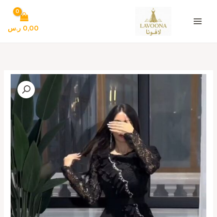
خطي
لى
لمحتوى
0,00
ر.س