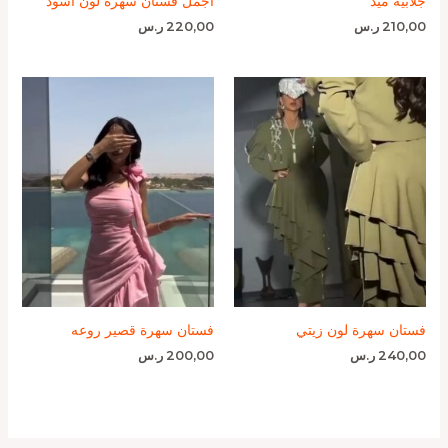
جلابية ميد
أجمل فستان سهرة لون اسود
210,00
ر.س
220,00
ر.س
فستان سهرة لون زيتي
فستان سهرة قصير روعه
240,00
ر.س
200,00
ر.س