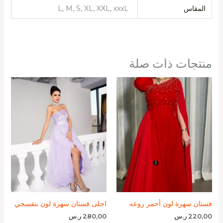
المقاس
L, M, S, XL, XXL, xxxL
منتجات ذات صلة
فستان سهرة لون أحمر روعه
احلى فستان سهرة لون بنفسجي
220,00
ر.س
280,00
ر.س