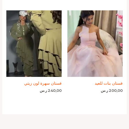
فستان بنات للعيد
فستان سهرة لون زيتي
200,00
ر.س
240,00
ر.س