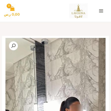
خطي
لى
لمحتوى
0,00
ر.س
كمية
أجمل
فستان
سهرة
لون
أسود
طويل