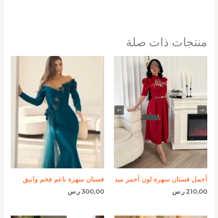
منتجات ذات صلة
أجمل فستان سهرة لون أحمر ميد
فستان سهرة ناعم فخم وانيق
210,00
ر.س
300,00
ر.س