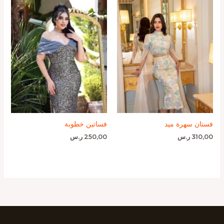
فستان سهرة ميد
فساتين خطوبة
310,00
ر.س
250,00
ر.س