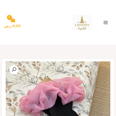
خطي
لى
لمحتوى
0,00
ر.س