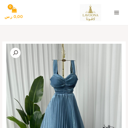
خطي
لى
لمحتوى
0,00
ر.س
كمية
فستان
سهرة
فخم
وانيق