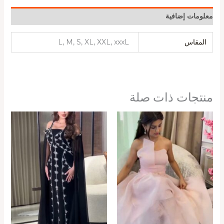
معلومات إضافية
المقاس
L, M, S, XL, XXL, xxxL
منتجات ذات صلة