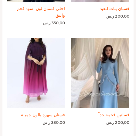
فستان بنات للعيد
احلى فستان لون اسود فخم
وانيق
200,00
ر.س
350,00
ر.س
فساتين فخمة جدآ
فستان سهرة بالون جميلة
200,00
ر.س
330,00
ر.س