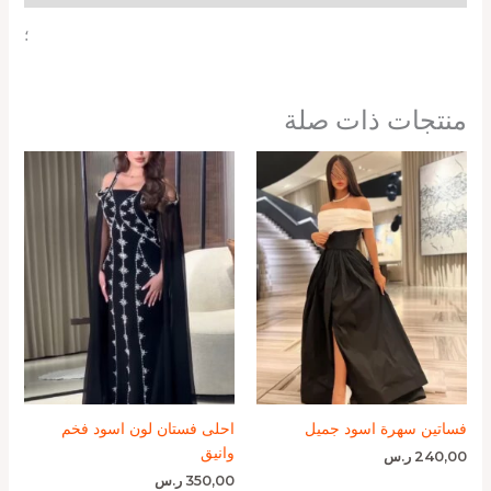
؛
منتجات ذات صلة
فساتين سهرة اسود جميل
احلى فستان لون اسود فخم
وانيق
240,00
ر.س
350,00
ر.س