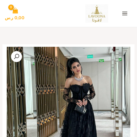
خطي
لى
لمحتوى
0,00
ر.س