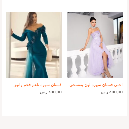
احلى فستان سهرة لون بنفسجي
فستان سهرة ناعم فخم وانيق
280,00
ر.س
300,00
ر.س