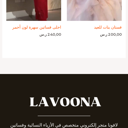
فستان بنات للعيد
احلى فساتين سهرة لون أحمر
200,00
ر.س
240,00
ر.س
_______________________
لافونا متجر إلكتروني متخصص في الأزياء النسائية وفساتين