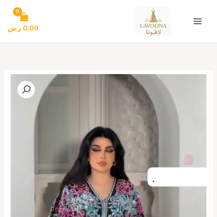
خطي
لى
لمحتوى
0,00
ر.س