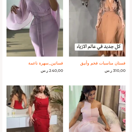
فستان مناسبات فخم وأنيق
فساتين_سهرة ناعمة
310,00
ر.س
240,00
ر.س