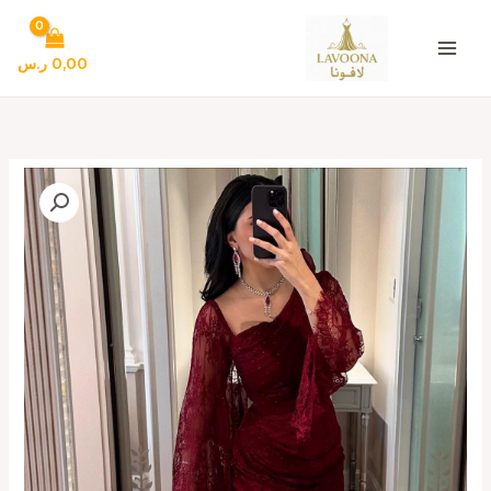
خطي
لى
لمحتوى
0,00
ر.س