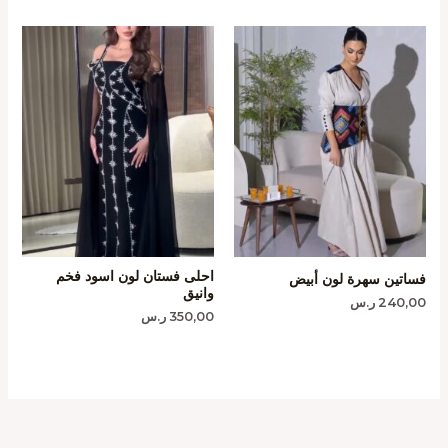
احلى فستان لون اسود فخم
فساتين سهرة لون أبيض
وانيق
240,00
ر.س
350,00
ر.س