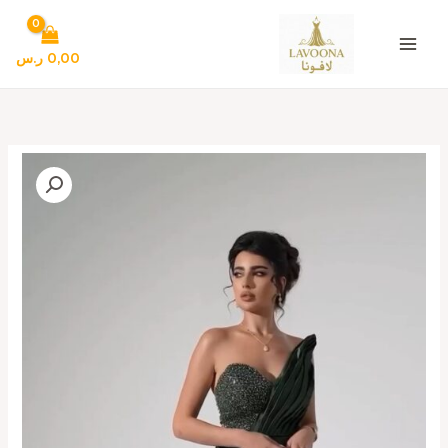
خطي
لى
لمحتوى
0,00
ر.س
كمية
أجمل
فستان
خطوبة
فخم