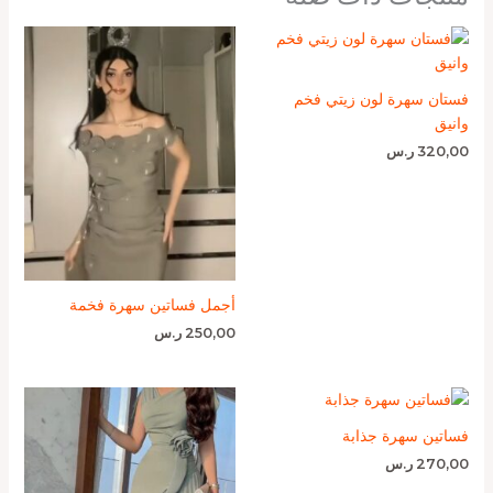
فستان سهرة لون زيتي فخم
وانيق
320,00
ر.س
أجمل فساتين سهرة فخمة
250,00
ر.س
فساتين سهرة جذابة
270,00
ر.س