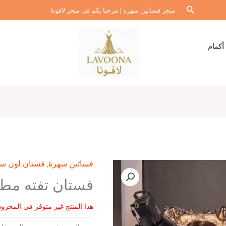
البحث
متجر فساتين سهره | مرحبا بكم فى متجر لافونا
أكمام
فساتين سهرة
,
فستان لون س
فستان تفته مط
هذا المنتج غير متوفر في المخزون 