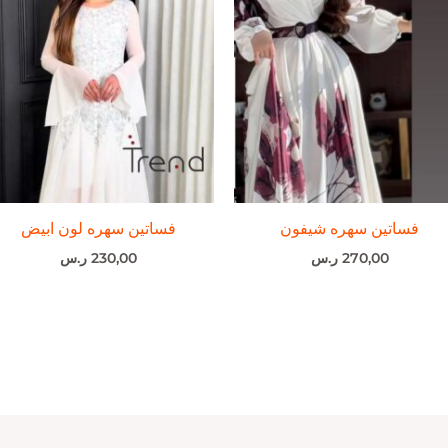
فساتين سهره شيفون
فساتين سهره لون ابيض
270,00
ر.س
230,00
ر.س