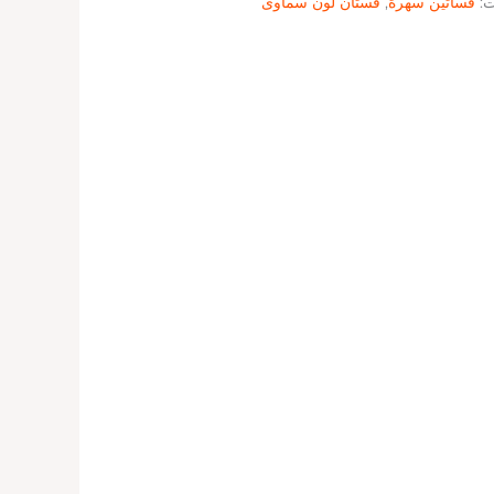
ت:
فساتين سهرة
,
فستان لون سماوى