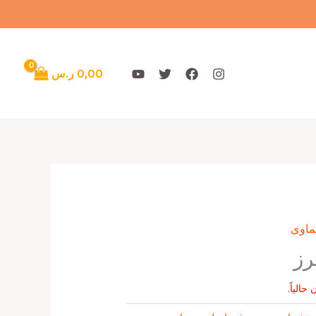
0,00
ر.س
ماوى
رز
حالياً.