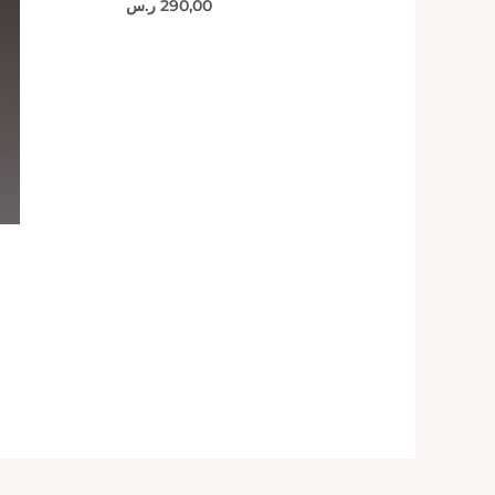
290,00
ر.س