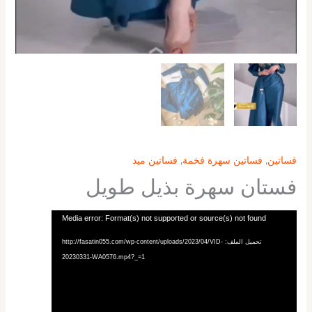
فساتين
,
فساتين سهرة فخمة
,
فساتين ميد
فستان سهرة بذيل طويل
مشغل
Media error: Format(s) not supported or source(s) not found
الفيديو
تحميل الملف: http://fasatin055.com/wp-content/uploads/2023/04/VID-
20230331-WA0576.mp4?_=1