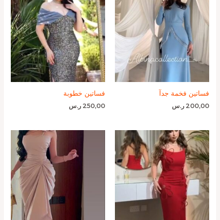
فساتين فخمة جدآ
فساتين خطوبة
200,00
ر.س
250,00
ر.س