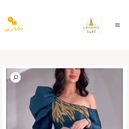
خطي
لى
لمحتوى
0,00
ر.س