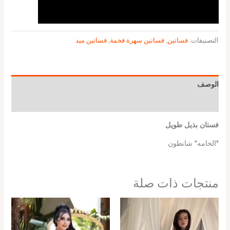
التصنيفات:
فساتين
,
فساتين سهرة فخمة
,
فساتين ميد
الوصف
معلومات إضافية
فستان بذيل طويل
*الخامه* شانطون
منتجات ذات صلة