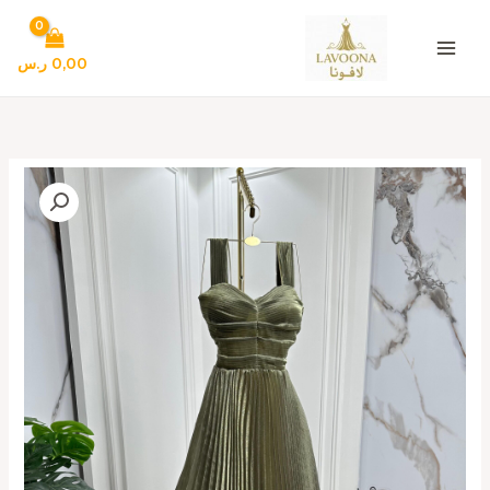
خطي
لى
لمحتوى
0,00
ر.س
كمية
فستان
سهرة
بدون
اكمام
فخم
وانيق