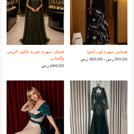
فساتين سهره لون اسود
فستان سهرة حورية باللون الزيتي
والعنابي
310,00
ر.س
–
450,00
ر.س
460,00
ر.س