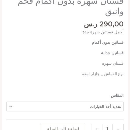
فستان سهرة بدون اكمام فخم
وانيق
290,00
ر.س
أجمل فساتين سهرة
جدة
فساتين بدون أكمام
فساتين جذابة
فستان سهرة
نوع القماش _ جازار لمعه
المقاس
-
+
إضافة إلى السلة