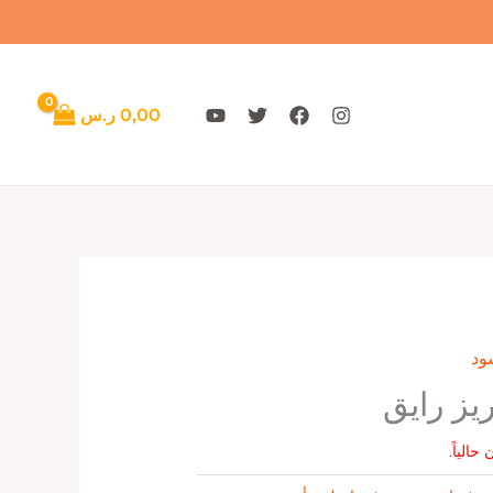
0,00
ر.س
ود
يز رايق
حالياً.