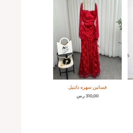
فساتين سهره دانتيل
310,00
ر.س