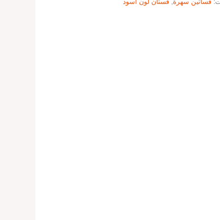
ت:
فساتين سهرة
,
فستان لون أسود