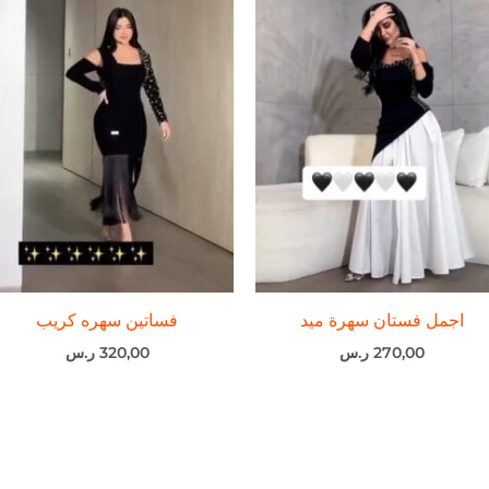
اجمل فستان سهرة ميد
فساتين سهره كريب
270,00
ر.س
320,00
ر.س