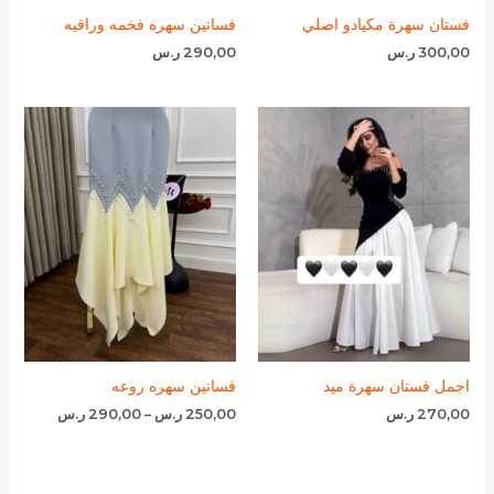
فستان سهرة مكيادو اصلي
فساتين سهره فخمه وراقيه
300,00
ر.س
290,00
ر.س
نطاق
السعر:
من
خلال
اجمل فستان سهرة ميد
فساتين سهره روعه
270,00
ر.س
250,00
ر.س
–
290,00
ر.س