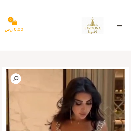
خطي
لى
لمحتوى
0,00
ر.س