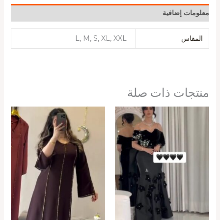
معلومات إضافية
المقاس
L, M, S, XL, XXL
منتجات ذات صلة