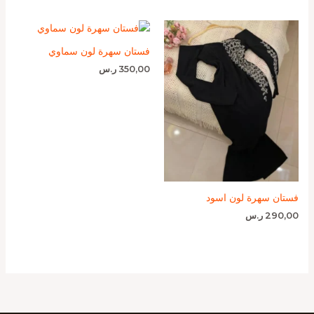
فستان سهرة لون سماوي
350,00
ر.س
فستان سهرة لون اسود
290,00
ر.س