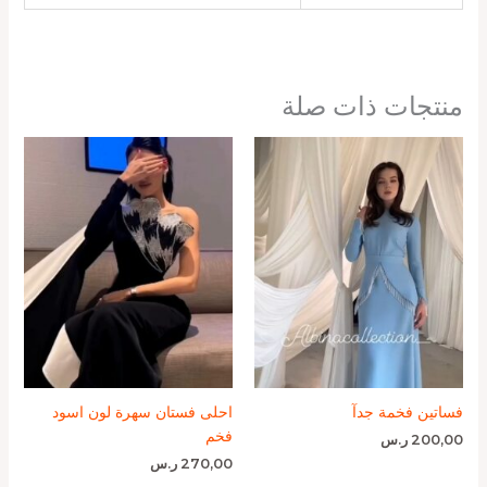
منتجات ذات صلة
فساتين فخمة جدآ
احلى فستان سهرة لون اسود
فخم
200,00
ر.س
270,00
ر.س