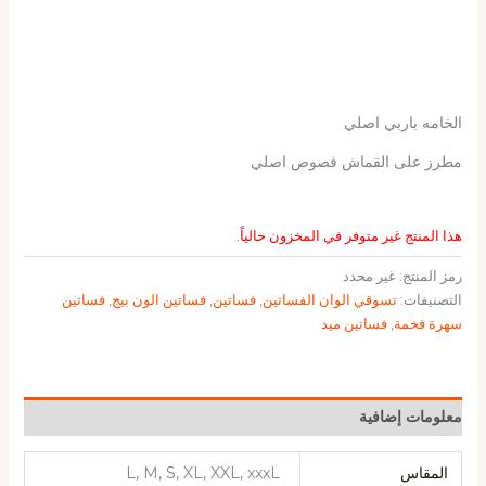
الخامه باربي اصلي
مطرز على القماش فصوص اصلي
هذا المنتج غير متوفر في المخزون حالياً.
رمز المنتج:
غير محدد
التصنيفات:
تسوقي الوان الفساتين
,
فساتين
,
فساتين الون بيج
,
فساتين
سهرة فخمة
,
فساتين ميد
معلومات إضافية
المقاس
L, M, S, XL, XXL, xxxL