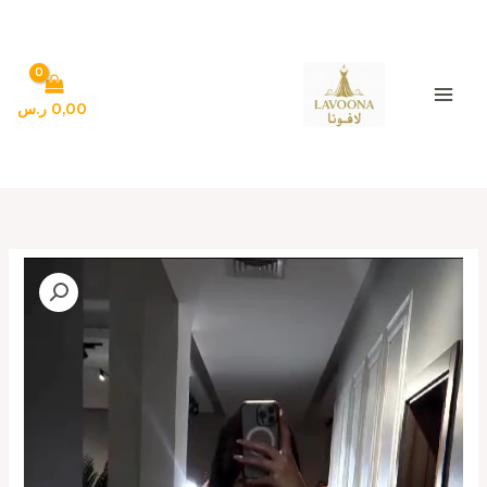
خطي
لى
لمحتوى
0,00
ر.س