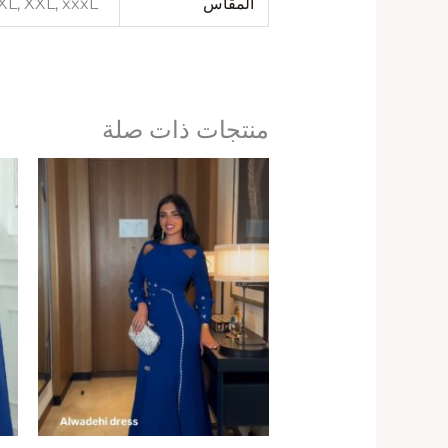
المقاس
 XL, XXL, xxxL
منتجات ذات صلة