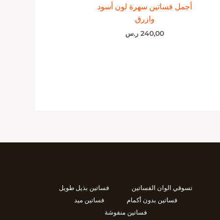
أجمل فساتين سهرة لون أسود
وازرق
240,00
ر.س
تسوقي الوان الفساتين
فساتين بذيل طويل
فساتين بدون أكمام
فساتين ميد
فساتين منفوشة