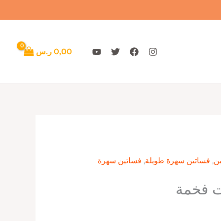
0,00
ر.س
ن
,
فساتين سهرة طويلة
,
فساتين سهرة
ت فخمة