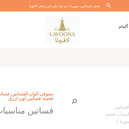
البحث
متجر فساتين سهره | مرحبا بكم فى متجر لافونا
أكمام
تسوقي الوان الفساتين
,
فساتي
فخمة
,
فساتين لون ازرق
فساتين مناسبا