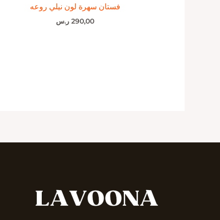
فستان سهرة لون نيلي روعه
290,00
ر.س