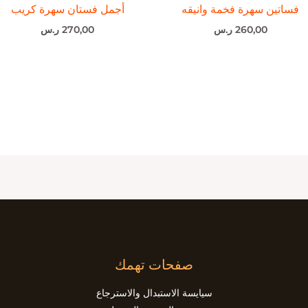
فساتين سهرة فخمة وانيقه
أجمل فستان سهرة كريب
260,00
ر.س
270,00
ر.س
صفحات تهمك
سيايسة الاستبدال والاسترجاع