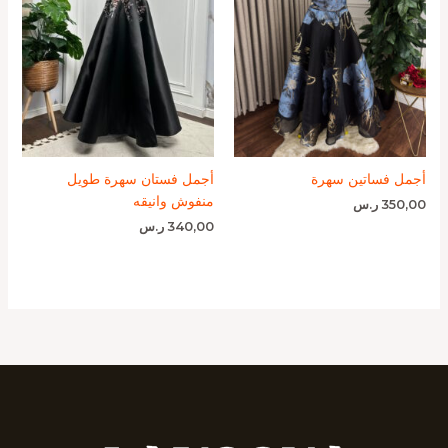
أجمل فساتين سهرة
أجمل فستان سهرة طويل
منفوش وانيقه
350,00
ر.س
340,00
ر.س