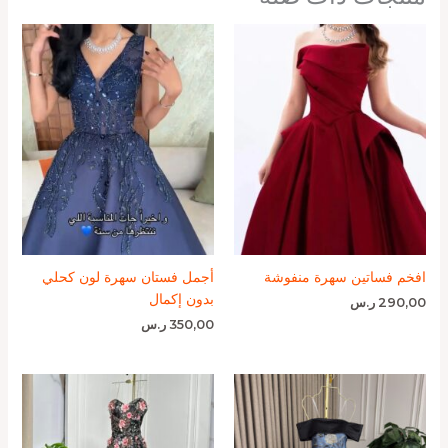
افخم فساتين سهرة منفوشة
أجمل فستان سهرة لون كحلي
بدون إكمال
290,00
ر.س
350,00
ر.س