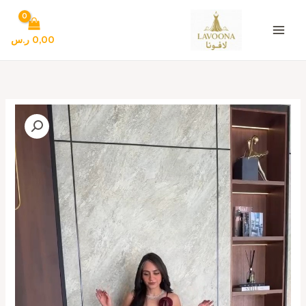
خطي
لى
لمحتوى
0,00
ر.س
كمية
فساتين
مناسبات
فخمة
وانيقه