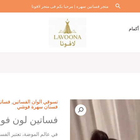
البحث
متجر فساتين سهره | مرحبا بكم فى متجر لافونا
أكمام
تسوقي الوان الفساتين
,
فساتي
فستان سهرة فوشي
فساتين لون ف
في عالم الموضة، تعتبر الفسا