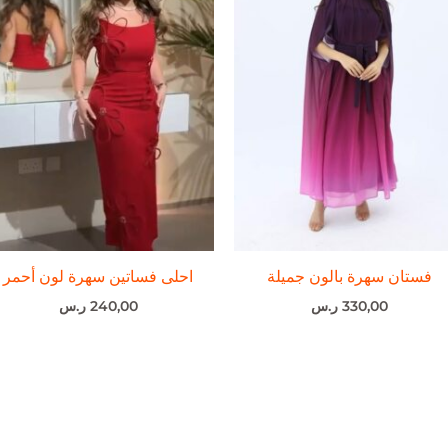
فستان سهرة بالون جميلة
احلى فساتين سهرة لون أحمر
330,00
ر.س
240,00
ر.س