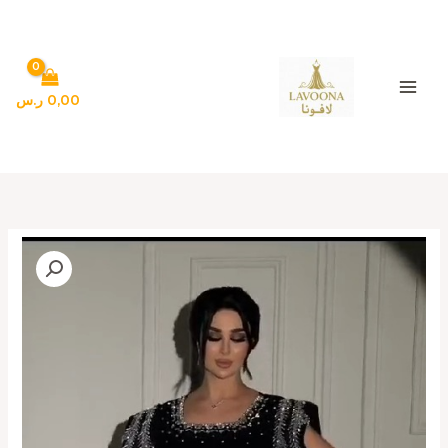
خطي
لى
لمحتوى
0,00
ر.س