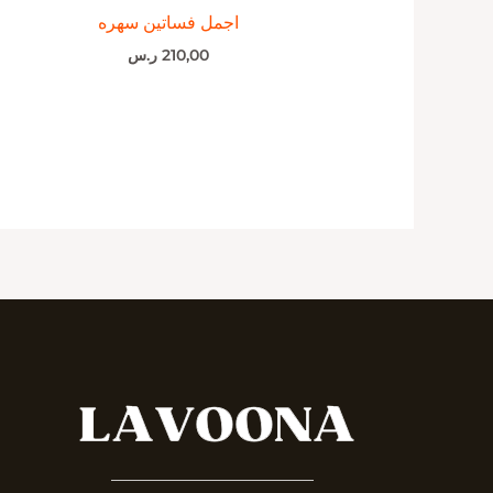
اجمل فساتين سهره
210,00
ر.س
_______________________