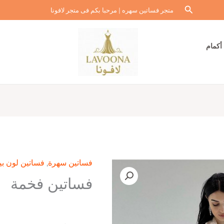
البحث
متجر فساتين سهره | مرحبا بكم فى متجر لافونا
أكمام
فساتين سهرة
,
فساتين لون بي
فساتين فخمة