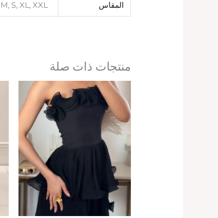
المقاس
 M, S, XL, XXL
منتجات ذات صلة