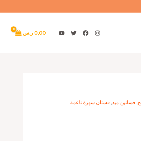
0,00
ر.س
ج
,
فساتين ميد
,
فستان سهرة ناعمة