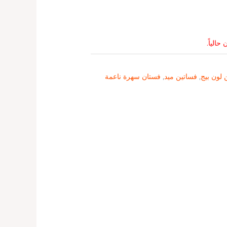
حالياً.
 لون بيج
,
فساتين ميد
,
فستان سهرة ناعمة