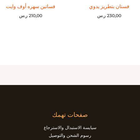
فستان بتطريز يدوي
فساتين سهره أوف وايت
230,00
ر.س
210,00
ر.س
صفحات تهمك
سيايسة الاستبدال والاسترجاع
رسوم الشحن والتوصيل