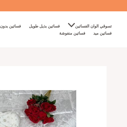
خطي
لى
لمحتوى
تسوقي الوان الفساتين
فساتين بذيل طويل
فساتين بدون 
فساتين ميد
فساتين منفوشة