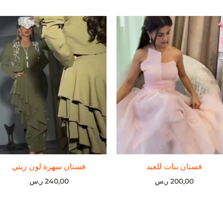
فستان بنات للعيد
فستان سهرة لون زيتي
200,00
ر.س
240,00
ر.س