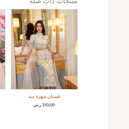
منتجات ذات صلة
فستان سهرة ميد
310,00
ر.س