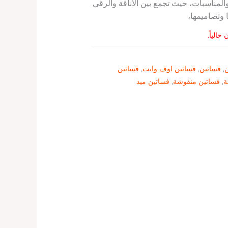
المناسبات، حيث تجمع بين الأناقة والرقي
ا وتصاميمها،
حالياً.
ن
,
فساتين
,
فساتين اوف وايت
,
فساتين
ة
,
فساتين منفوشة
,
فساتين ميد