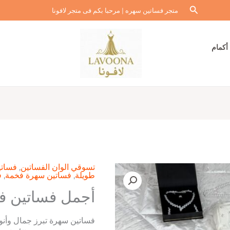
البحث
متجر فساتين سهره | مرحبا بكم فى متجر لافونا
أكمام
تسوقي الوان الفساتين
,
فساتي
طويلة
,
فساتين سهرة فخمة
,
ف
أجمل فساتين ف
فساتين سهرة تبرز جمال وأنو