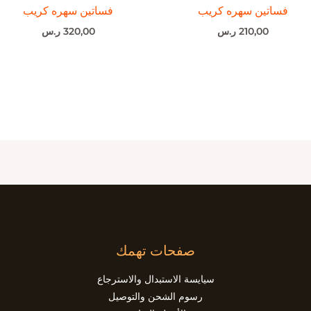
فساتين سهره كريب
فساتين سهره كريب
210,00
ر.س
320,00
ر.س
صفحات تهمك
سيايسة الاستبدال والاسترجاع
رسوم الشحن والتوصيل