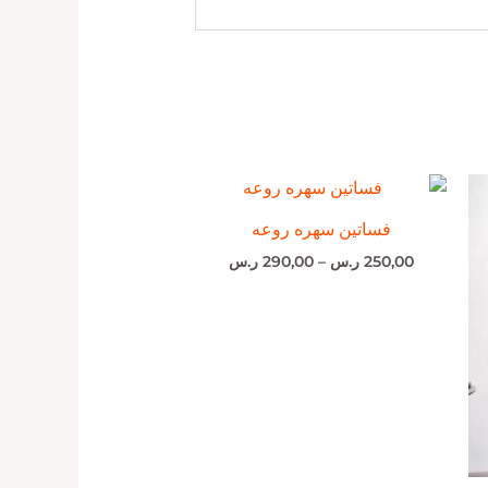
نطاق
السعر:
من
فساتين سهره روعه
250,00
ر.س
–
290,00
ر.س
خلال