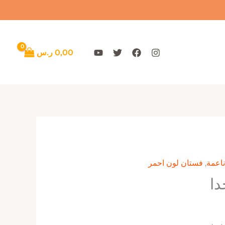
0,00
ر.س
اعمة
,
فستان لون احمر
دا