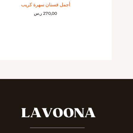
أجمل فستان سهرة كريب
270,00
ر.س
_______________________