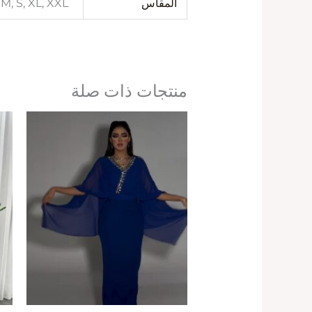
المقاس
 M, S, XL, XXL
منتجات ذات صلة