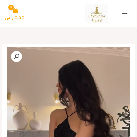
خطي
لى
لمحتوى
0,00
ر.س