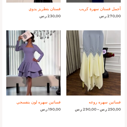
أجمل فستان سهرة كريب
فستان بتطريز يدوي
270,00
ر.س
230,00
ر.س
نطاق
السعر:
من
خلال
فساتين سهره روعه
فساتين سهره لون بنفسجي
250,00
ر.س
–
290,00
ر.س
190,00
ر.س