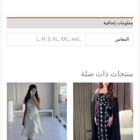
معلومات إضافية
المقاس
L, M, S, XL, XXL, xxxL
منتجات ذات صلة