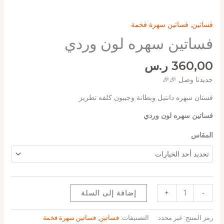
فساتين
,
فساتين سهرة فخمة
فساتين سهره لون وردي
360,00
ر.س
جديدنا وصل 🎉🎉
فستان سهره دانتيل وبطانة وجيبون كلفه تطريز
فساتين سهره لون وردي
المقاس
-
+
إضافة إلى السلة
رمز المنتج:
غير محدد
التصنيفات:
فساتين
,
فساتين سهرة فخمة