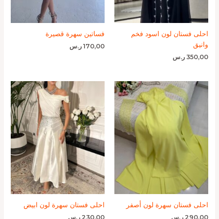
احلى فستان لون اسود فخم
فساتين سهرة قصيرة
وانيق
170,00
ر.س
350,00
ر.س
احلى فستان سهرة لون أصفر
احلى فستان سهرة لون ابيض
290,00
ر.س
230,00
ر.س