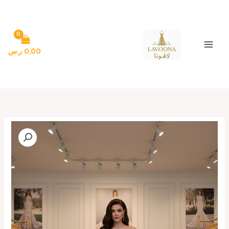
خطي
لى
لمحتوى
0,00
ر.س
كمية
فساتين
سهره
لون
وردي