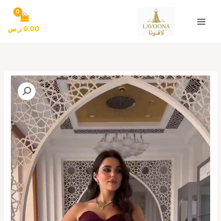
خطي
لى
لمحتوى
0,00
ر.س
كمية
فساتين
سهره
لون
نبيتى