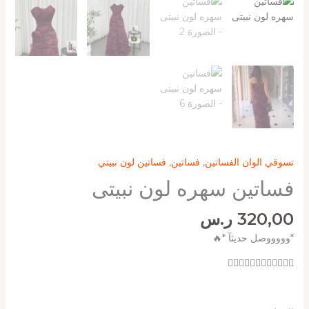
تسوقي الوان الفساتين
,
فساتين
,
فساتين لون نبيتي
فساتين سهره لون نبيتى
320,00
ر.س
*وووووصل حديثآ *🔥
❤️‍🔥❤️‍🔥❤️‍🔥❤️‍🔥❤️‍🔥❤️‍🔥