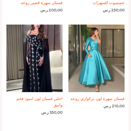
جمبسوت للسهرات
فستان سهرة قصير روعه
250,00
ر.س
200,00
ر.س
فستان سهرة لون تركوازي روعه
احلى فستان لون اسود فخم
وانيق
210,00
ر.س
350,00
ر.س