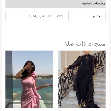
معلومات إضافية
المقاس
L, M, S, XL, XXL, xxxL
منتجات ذات صلة