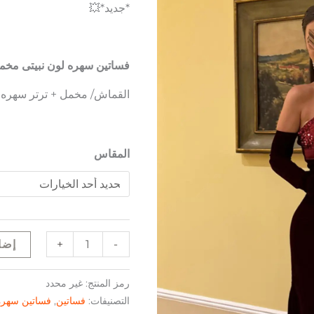
*جديد*💥
فساتين سهره لون نبيتى مخم
القماش/ مخمل + ترتر سهره
المقاس
+
-
إضا
رمز المنتج:
غير محدد
التصنيفات:
فساتين
,
فساتين سهرة