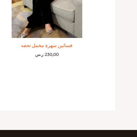
فساتين سهرة مخمل تحفه
230,00
ر.س