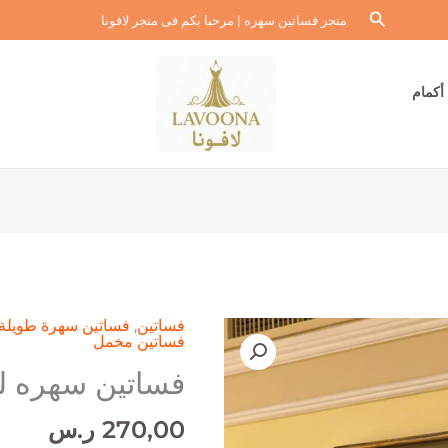
البحث
متجر فساتين سهره | مرحبا بكم فى متجر لافونا
أكمام
فساتين
,
فساتين سهرة طويلة
فساتين مخمل
فساتين سهره ل
270,00
ر.س