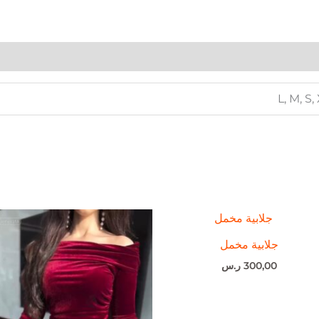
L, M, S,
جلابية مخمل
300,00
ر.س