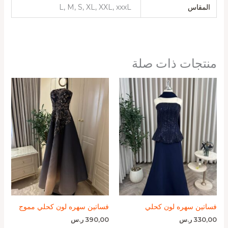
المقاس
L, M, S, XL, XXL, xxxL
منتجات ذات صلة
فساتين سهره لون كحلي
فساتين سهره لون كحلي مموج
330,00
ر.س
390,00
ر.س