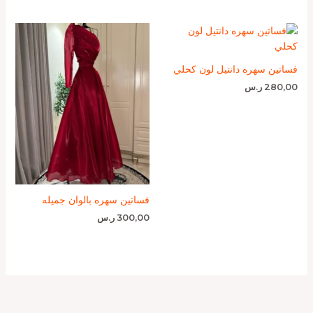
فساتين سهره دانتيل لون كحلي
280,00
ر.س
فساتين سهره بالوان جميله
300,00
ر.س