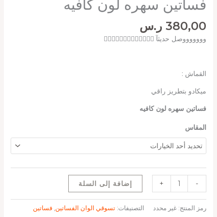
فساتين سهره لون كافيه
380,00
ر.س
وووووووصل حديثآ ❤️‍🔥❤️‍🔥❤️‍🔥❤️‍🔥❤️‍🔥❤️‍🔥✨
القماش :
ميكادو بتطريز راقي
فساتين سهره لون كافيه
المقاس
-
+
إضافة إلى السلة
رمز المنتج:
غير محدد
التصنيفات:
تسوقي الوان الفساتين
,
فساتين