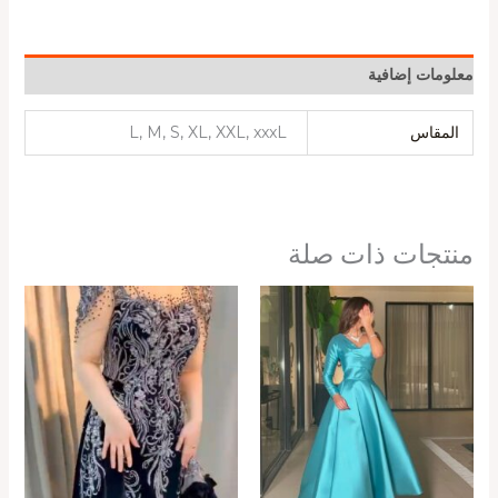
معلومات إضافية
المقاس
L, M, S, XL, XXL, xxxL
منتجات ذات صلة