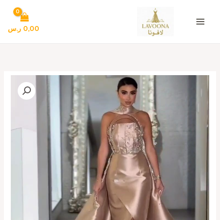
خطي
لى
لمحتوى
0,00
ر.س
كمية
فساتين
سهره
لون
كافيه