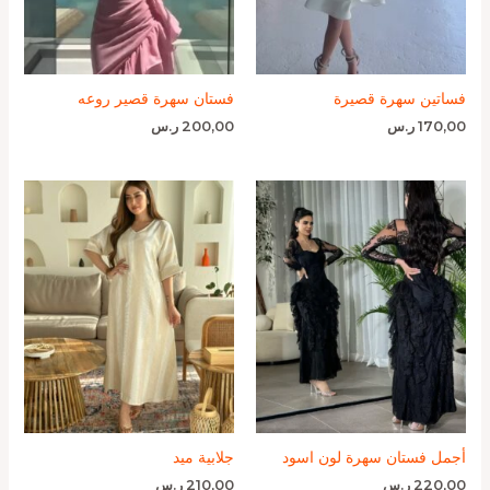
فساتين سهرة قصيرة
فستان سهرة قصير روعه
170,00
ر.س
200,00
ر.س
أجمل فستان سهرة لون اسود
جلابية ميد
220,00
ر.س
210,00
ر.س