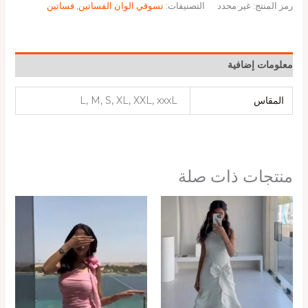
رمز المنتج:
غير محدد
التصنيفات:
تسوقي الوان الفساتين
,
فساتين
معلومات إضافية
المقاس
L, M, S, XL, XXL, xxxL
منتجات ذات صلة