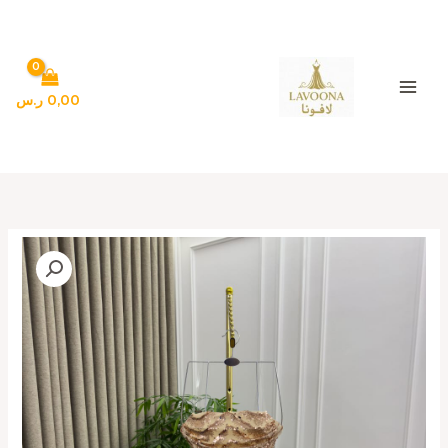
خطي
لى
لمحتوى
0,00
ر.س
كمية
فساتين
سهره
لون
كافيه