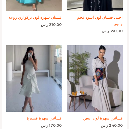
احلى فستان لون اسود فخم
فستان سهرة لون تركوازي روعه
وانيق
210,00
ر.س
350,00
ر.س
فساتين سهرة لون أبيض
فساتين سهرة قصيرة
240,00
ر.س
170,00
ر.س