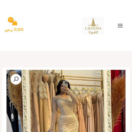
خطي
لى
لمحتوى
0,00
ر.س
كمية
فساتين
سهره
لون
كافيه