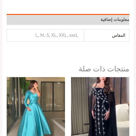
معلومات إضافية
المقاس
L, M, S, XL, XXL, xxxL
منتجات ذات صلة