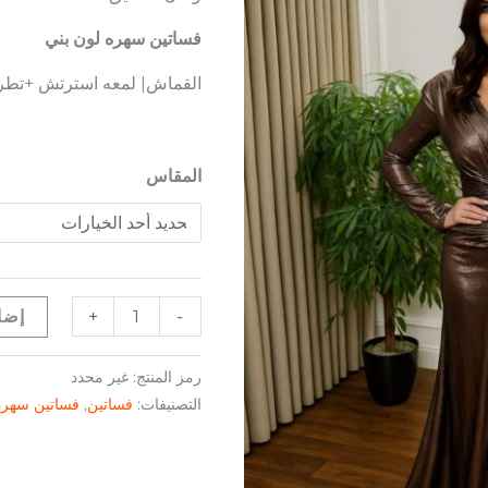
فساتين سهره لون بني
القماش| لمعه استرتش +تطر
المقاس
+
-
إضا
رمز المنتج:
غير محدد
التصنيفات:
فساتين
,
فساتين سهرة