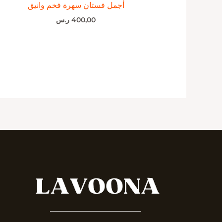
أجمل فستان سهرة فخم وانيق
400,00
ر.س
_______________________