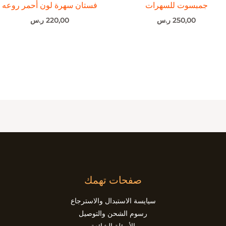
جمبسوت للسهرات
فستان سهرة لون أحمر روعه
250,00
ر.س
220,00
ر.س
صفحات تهمك
سيايسة الاستبدال والاسترجاع
رسوم الشحن والتوصيل
الأسئلة الشائعة