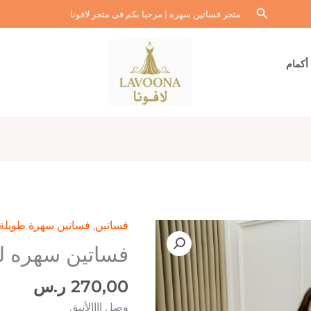
البحث
متجر فساتين سهره | مرحبا بكم فى متجر لافونا
أكمام
فساتين
,
فساتين سهرة طويلة
فساتين سهره ل
270,00
ر.س
وصل اااالأنيق