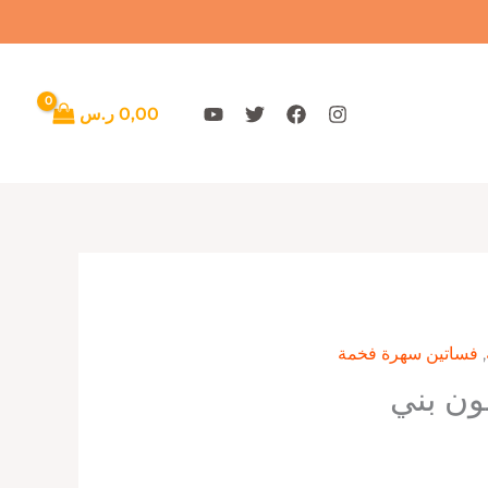
0,00
ر.س
,
فساتين سهرة فخمة
ون بني