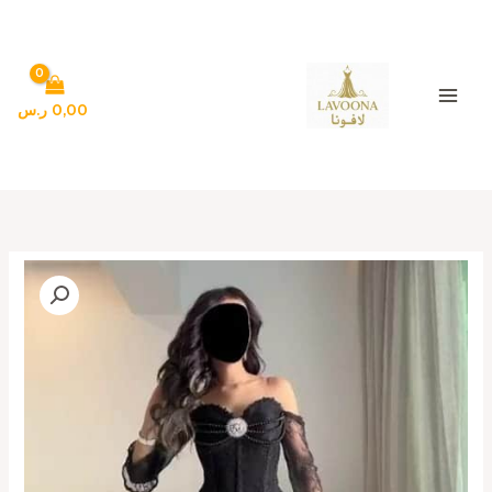
خطي
لى
لمحتوى
0,00
ر.س
كمية
فساتين
سهره
لون
اسود