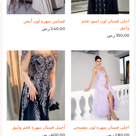
احلى فستان لون اسود فخم
فساتين سهرة لون أبيض
وانيق
240,00
ر.س
350,00
ر.س
احلى فستان سهرة لون بنفسجي
أجمل فستان سهرة فخم وانيق
280,00
ر.س
400,00
ر.س